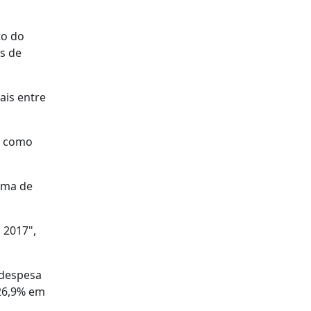
to do
s de
ais entre
, como
tema de
 2017",
 despesa
 26,9% em