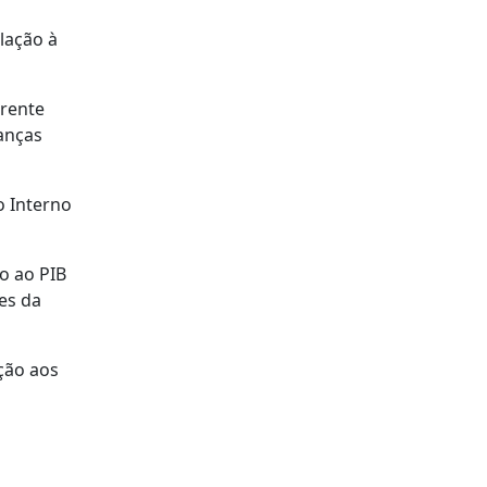
lação à
rrente
nanças
o Interno
o ao PIB
es da
ção aos