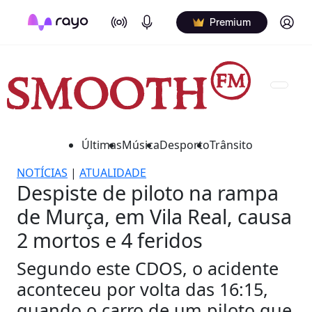
On Air
Podcasts
Log in
Premium
Últimas
Música
Desporto
Trânsito
NOTÍCIAS
|
ATUALIDADE
Despiste de piloto na rampa
de Murça, em Vila Real, causa
2 mortos e 4 feridos
Segundo este CDOS, o acidente
aconteceu por volta das 16:15,
quando o carro de um piloto que