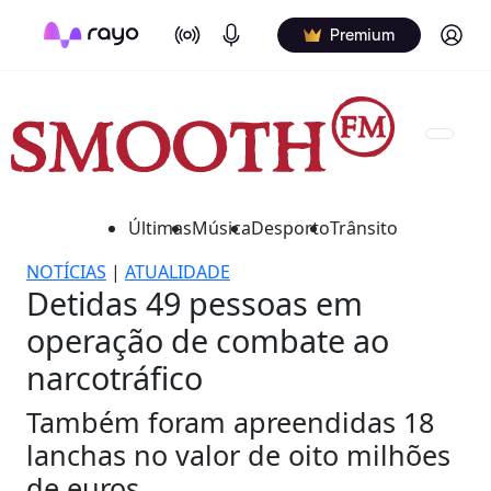
On Air
Podcasts
Log in
Premium
Últimas
Música
Desporto
Trânsito
NOTÍCIAS
|
ATUALIDADE
Detidas 49 pessoas em
operação de combate ao
narcotráfico
Também foram apreendidas 18
lanchas no valor de oito milhões
de euros.