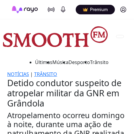
On Air
Podcasts
Log in
Premium
Últimas
Música
Desporto
Trânsito
NOTÍCIAS
|
TRÂNSITO
Detido condutor suspeito de
atropelar militar da GNR em
Grândola
Atropelamento ocorreu domingo
à noite, durante uma ação de
patrulhamento da GNR realizada