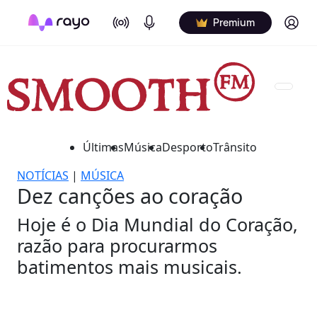
On Air
Podcasts
Log in
Premium
Últimas
Música
Desporto
Trânsito
NOTÍCIAS
|
MÚSICA
Dez canções ao coração
Hoje é o Dia Mundial do Coração,
razão para procurarmos
batimentos mais musicais.