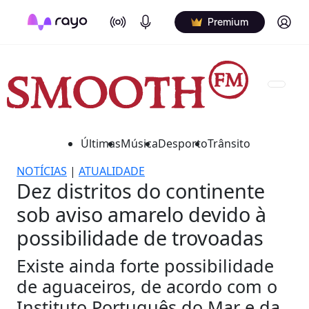
On Air
Podcasts
Log in
Premium
Últimas
Música
Desporto
Trânsito
NOTÍCIAS
|
ATUALIDADE
Dez distritos do continente
sob aviso amarelo devido à
possibilidade de trovoadas
Existe ainda forte possibilidade
de aguaceiros, de acordo com o
Instituto Português do Mar e da