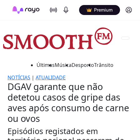
On Air
Podcasts
Log in
Premium
Últimas
Música
Desporto
Trânsito
NOTÍCIAS
|
ATUALIDADE
DGAV garante que não
detetou casos de gripe das
aves após consumo de carne
ou ovos
Episódios registados em