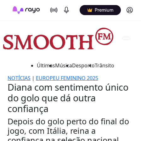
On Air
Podcasts
Log in
Premium
Últimas
Música
Desporto
Trânsito
NOTÍCIAS
|
EUROPEU FEMININO 2025
Diana com sentimento único
do golo que dá outra
confiança
Depois do golo perto do final do
jogo, com Itália, reina a
confiança na seleção nacional.