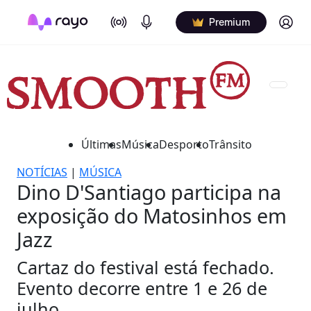
On Air
Podcasts
Log in
Premium
Últimas
Música
Desporto
Trânsito
NOTÍCIAS
|
MÚSICA
Dino D'Santiago participa na
exposição do Matosinhos em
Jazz
Cartaz do festival está fechado.
Evento decorre entre 1 e 26 de
julho.