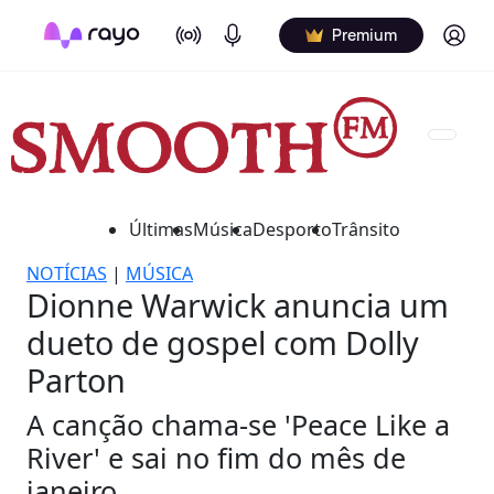
On Air
Podcasts
Log in
Premium
Últimas
Música
Desporto
Trânsito
NOTÍCIAS
|
MÚSICA
Dionne Warwick anuncia um
dueto de gospel com Dolly
Parton
A canção chama-se 'Peace Like a
River' e sai no fim do mês de
janeiro.