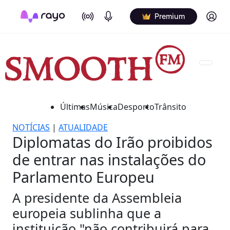
On Air
Podcasts
Log in
Premium
Últimas
Música
Desporto
Trânsito
NOTÍCIAS
|
ATUALIDADE
Diplomatas do Irão proibidos
de entrar nas instalações do
Parlamento Europeu
A presidente da Assembleia
europeia sublinha que a
instituição "não contribuirá para