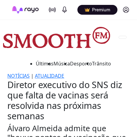
On Air
Podcasts
Log in
Premium
Últimas
Música
Desporto
Trânsito
NOTÍCIAS
|
ATUALIDADE
Diretor executivo do SNS diz
que falta de vacinas será
resolvida nas próximas
semanas
Álvaro Almeida admite que