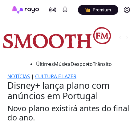
On Air
Podcasts
Log in
Premium
Últimas
Música
Desporto
Trânsito
NOTÍCIAS
|
CULTURA E LAZER
Disney+ lança plano com
anúncios em Portugal
Novo plano existirá antes do final
do ano.