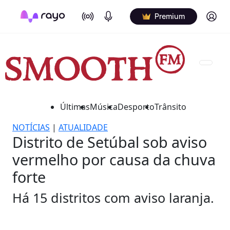
On Air
Podcasts
Log in
Premium
Últimas
Música
Desporto
Trânsito
NOTÍCIAS
|
ATUALIDADE
Distrito de Setúbal sob aviso
vermelho por causa da chuva
forte
Há 15 distritos com aviso laranja.