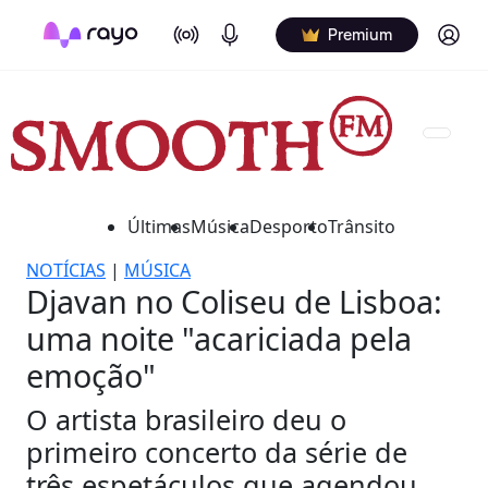
On Air
Podcasts
Log in
Premium
Últimas
Música
Desporto
Trânsito
NOTÍCIAS
|
MÚSICA
Djavan no Coliseu de Lisboa:
uma noite "acariciada pela
emoção"
O artista brasileiro deu o
primeiro concerto da série de
três espetáculos que agendou