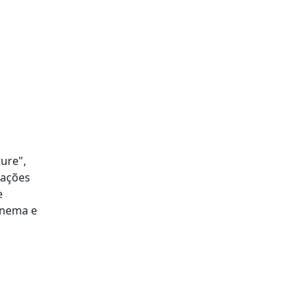
ure",
lações
e
inema e