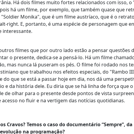
ânia. Há dois filmes muito fortes relacionados com isso, o 
 depois há um filme, por exemplo, que também quase que ret
Soldier Monika", que é um filme austríaco, que é o retrat
 alt-right. E, portanto, é uma espécie de personagem que e
 interessante.
 outros filmes que por outro lado estão a pensar questões
ntar o presente, dedica-se a pensá-lo. Há um filme chamad
ão, mas nunca lá puseram os pés. O filme foi rodado nos ter
iniano que trabalhou nos efeitos especiais, do "Rambo III
 do que se está a passar hoje em dia, nos dá uma perspeti
 e da história dele. Eu diria que se há linha de força que o
e de olhar para o presente desde pontos de vista surpree
acesso no fluir e na vertigem das notícias quotidianas.
os Cravos? Temos o caso do documentário “Sempre”, da
 revolução na programação?