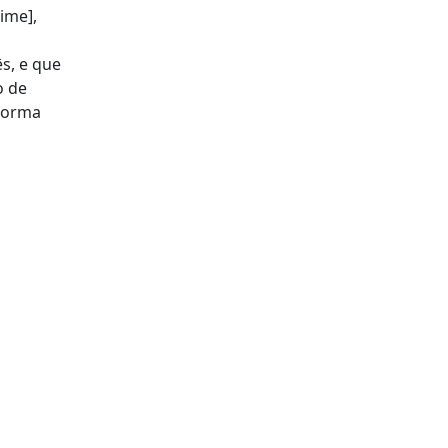
ime],
s, e que
o de
 forma