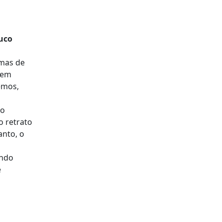
ouco
rmas de
bem
emos,
 o
o retrato
anto, o
ando
e