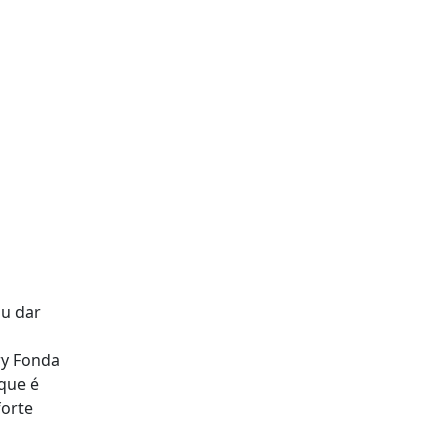
ou dar
ry Fonda
que é
orte