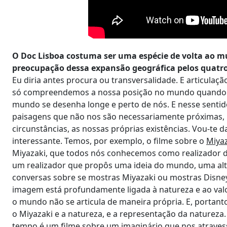
O Doc Lisboa costuma ser uma espécie de volta ao 
preocupação dessa expansão geográfica pelos quat
Eu diria antes procura ou transversalidade. E articulaç
só compreendemos a nossa posição no mundo quando o
mundo se desenha longe e perto de nós. E nesse sentido
paisagens que não nos são necessariamente próximas,
circunstâncias, as nossas próprias existências. Vou-te
interessante. Temos, por exemplo, o filme sobre o
Miya
Miyazaki, que todos nós conhecemos como realizador do
um realizador que propôs uma ideia do mundo, uma alte
conversas sobre se mostras Miyazaki ou mostras Disne
imagem está profundamente ligada à natureza e ao valo
o mundo não se articula de maneira própria. E, portanto
o Miyazaki e a natureza, e a representação da naturez
tempo é um filme sobre um imaginário que nos atraves