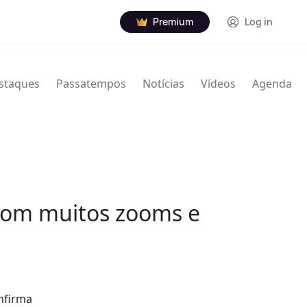
Premium
Log in
staques
Passatempos
Notícias
Vídeos
Agenda
 com muitos zooms e
nfirma