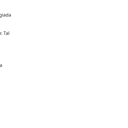
egiada
. Tal
ma