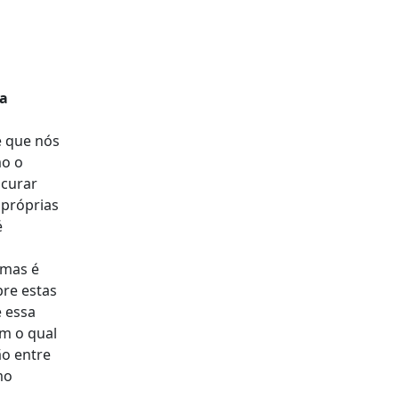
sa
e que nós
mo o
ocurar
 próprias
é
 mas é
pre estas
 essa
em o qual
ão entre
mo