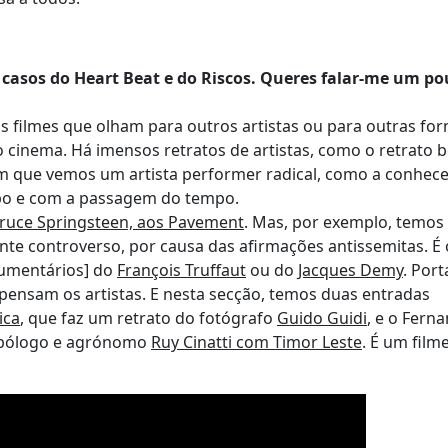
 casos do Heart Beat e do Riscos. Queres falar-me um p
 filmes que olham para outros artistas ou para outras fo
o cinema. Há imensos retratos de artistas, como o retrato 
em que vemos um artista performer radical, como a conhec
orpo e com a passagem do tempo.
Bruce Springsteen, aos Pavement
. Mas, por exemplo, temos
 controverso, por causa das afirmações antissemitas. É 
cumentários] do
François Truffaut
ou do
Jacques Demy
. Port
 pensam os artistas. E nesta secção, temos duas entradas
ica
, que faz um retrato do fotógrafo
Guido Guidi
, e o Fern
ropólogo e agrónomo
Ruy Cinatti com Timor Leste
. É um film
.