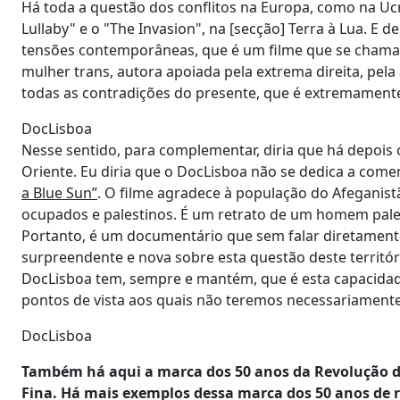
Há toda a questão dos conflitos na Europa, como na Ucr
Lullaby" e o "The Invasion", na [secção] Terra à Lua. E
tensões contemporâneas, que é um filme que se chama "
mulher trans, autora apoiada pela extrema direita, pela
todas as contradições do presente, que é extremamente
DocLisboa
Nesse sentido, para complementar, diria que há depois
Oriente. Eu diria que o DocLisboa não se dedica a come
a Blue Sun”
. O filme agradece à população do Afeganist
ocupados e palestinos. É um retrato de um homem palest
Portanto, é um documentário que sem falar diretamente
surpreendente e nova sobre esta questão deste território
DocLisboa tem, sempre e mantém, que é esta capacidad
pontos de vista aos quais não teremos necessariamente 
DocLisboa
Também há aqui a marca dos 50 anos da Revolução d
Fina. Há mais exemplos dessa marca dos 50 anos de