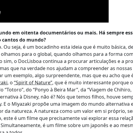
mundo em oitenta documentários ou mais. Há sempre es
ro cantos do mundo?
ão. Ou seja, é um bocadinho esta ideia que é muito básica, d
lhamos para o global, quando olhamos para a forma co
 sim, o DocLisboa continua a procurar articulações e a pr
 mas que na verdade nos ajudam a compreender as nossas
 dar um exemplo, algo surpreendente, mas que eu acho que 
zaki
, o
“Spirit of Nature”
, que é muito interessante porque o
 “Totoro”, do “Ponyo à Beira Mar”, da “Viagem de Chihiro,
rnativa à Disney, não é? Nós que temos filhos, houve sem
y. E o Miyazaki propõe uma imagem do mundo alternativa e
r da natureza. A natureza como um valor em si próprio, s
, este é um filme que precisamente vai explorar essa relaç
a. Simultaneamente, é um filme sobre um japonês e ao mes
sa a todos.