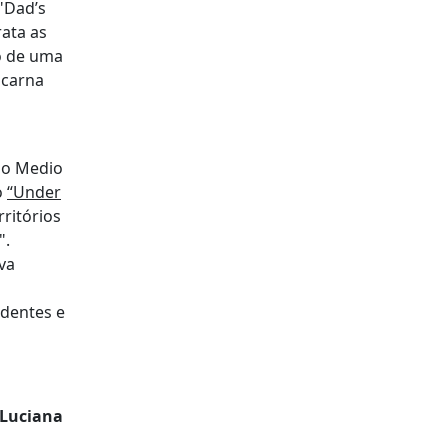
"Dad’s
rata as
o de uma
ncarna
 do Medio
o
“Under
ritórios
".
va
ndentes e
 Luciana