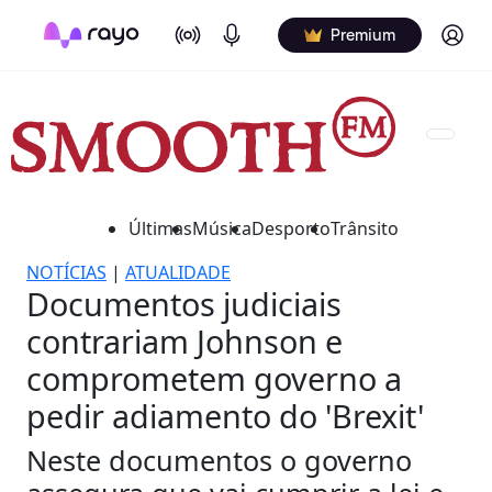
On Air
Podcasts
Log in
Premium
Últimas
Música
Desporto
Trânsito
NOTÍCIAS
|
ATUALIDADE
Documentos judiciais
contrariam Johnson e
comprometem governo a
pedir adiamento do 'Brexit'
Neste documentos o governo