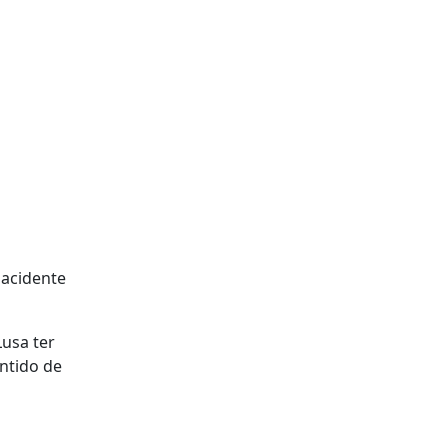
 acidente
Lusa ter
entido de