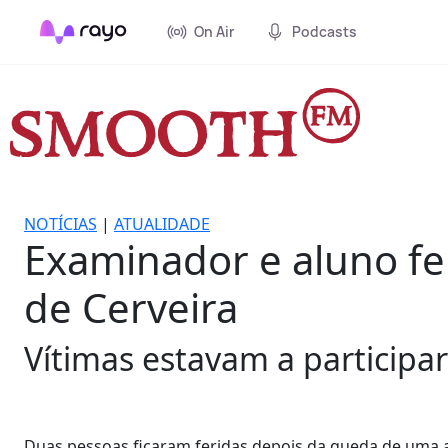
On Air
Podcasts
NOTÍCIAS
|
ATUALIDADE
Examinador e aluno fe
de Cerveira
Vítimas estavam a participar
Duas pessoas ficaram feridas depois da queda de uma a