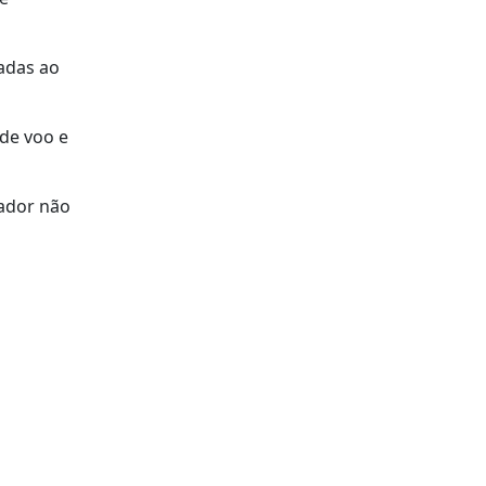
vadas ao
de voo e
nador não