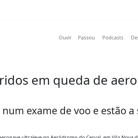
Ouvir
Passou
Podcasts
De
ridos em queda de aero
 num exame de voo e estão a se
eronave ultraleve no Aeródromo do Cerval, em Vila Nova d