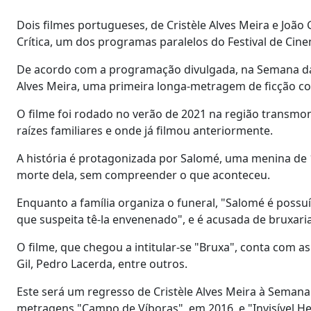
Dois filmes portugueses, de Cristèle Alves Meira e Joã
Crítica, um dos programas paralelos do Festival de Cin
De acordo com a programação divulgada, na Semana da Cr
Alves Meira, uma primeira longa-metragem de ficção com
O filme foi rodado no verão de 2021 na região transmon
raízes familiares e onde já filmou anteriormente.
A história é protagonizada por Salomé, uma menina de 10
morte dela, sem compreender o que aconteceu.
Enquanto a família organiza o funeral, "Salomé é possuí
que suspeita tê-la envenenado", e é acusada de bruxaria 
O filme, que chegou a intitular-se "Bruxa", conta com a
Gil, Pedro Lacerda, entre outros.
Este será um regresso de Cristèle Alves Meira à Semana 
metragens "Campo de Víboras", em 2016, e "Invisível He