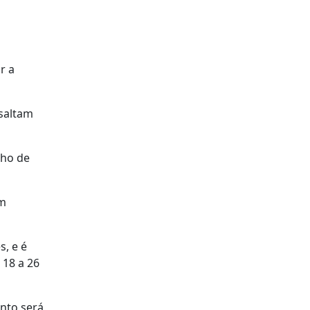
r a
 saltam
lho de
em
s, e é
 18 a 26
ento será