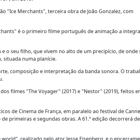
ão "Ice Merchants", terceira obra de João Gonzalez, com
ants" é o primeiro filme português de animação a integra
 o seu filho, que vivem no alto de um precipício, de onde
, situada numa planície.
 arte, composição e interpretação da banda sonora. O traba
u.
dos filmes "The Voyager" (2017) e "Nestor" (2019), feitos 
ticos de Cinema de França, em paralelo ao festival de Canne
de primeiras e segundas obras. A 61.ª edição decorrerá de
 world", realizado pelo ator Jesse Eisenberg, e o encerram