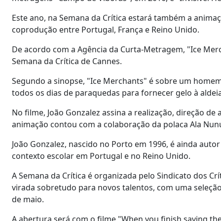
Este ano, na Semana da Crítica estará também a animaç
coprodução entre Portugal, França e Reino Unido.
De acordo com a Agência da Curta-Metragem, "Ice Merch
Semana da Crítica de Cannes.
Segundo a sinopse, "Ice Merchants" é sobre um homem e
todos os dias de paraquedas para fornecer gelo à aldeia
No filme, João Gonzalez assina a realização, direção de
animação contou com a colaboração da polaca Ala Nun
João Gonzalez, nascido no Porto em 1996, é ainda autor 
contexto escolar em Portugal e no Reino Unido.
A Semana da Crítica é organizada pelo Sindicato dos Crí
virada sobretudo para novos talentos, com uma seleção 
de maio.
A abertura será com o filme "When you finish saving the