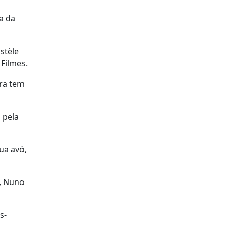
a da
stèle
Filmes.
ora tem
 pela
ua avó,
a, Nuno
s-