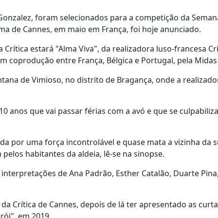
o Gonzalez, foram selecionados para a competição da Seman
ema de Cannes, em maio em França, foi hoje anunciado.
ítica estará "Alma Viva", da realizadora luso-francesa Cri
 coprodução entre França, Bélgica e Portugal, pela Midas 
tana de Vimioso, no distrito de Bragança, onde a realizad
 anos que vai passar férias com a avó e que se culpabiliza
da por uma força incontrolável e quase mata a vizinha da s
pelos habitantes da aldeia, lê-se na sinopse.
s interpretações de Ana Padrão, Esther Catalão, Duarte Pin
da Crítica de Cannes, depois de lá ter apresentado as curta
rói", em 2019.