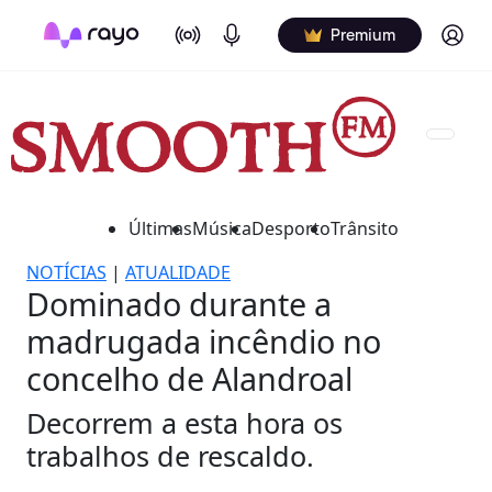
On Air
Podcasts
Log in
Premium
Últimas
Música
Desporto
Trânsito
NOTÍCIAS
|
ATUALIDADE
Dominado durante a
madrugada incêndio no
concelho de Alandroal
Decorrem a esta hora os
trabalhos de rescaldo.