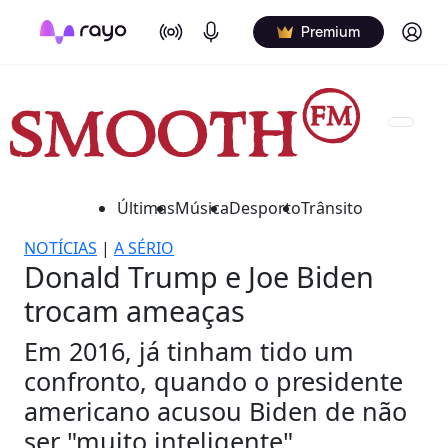
On Air
Podcasts
Log in
Premium
Últimas
Música
Desporto
Trânsito
NOTÍCIAS
|
A SÉRIO
Donald Trump e Joe Biden
trocam ameaças
Em 2016, já tinham tido um
confronto, quando o presidente
americano acusou Biden de não
ser "muito inteligente".