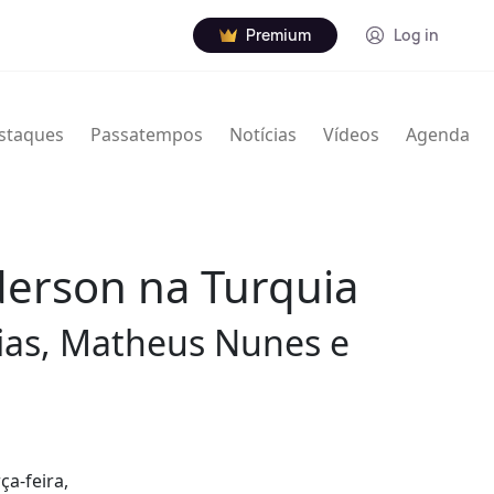
Premium
Log in
staques
Passatempos
Notícias
Vídeos
Agenda
derson na Turquia
ias, Matheus Nunes e
a-feira,