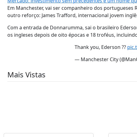
Mercado: investimento sem precedentes e um nome que
Em Manchester, vai ser companheiro dos portugueses Rú
outro reforço: James Trafford, internacional jovem inglê
Com a entrada de Donnarumma, sai o brasileiro Ederson
os ingleses depois de oito épocas e 18 troféus, inclui
Thank you, Ederson ??
pic.
— Manchester City (@ManC
Mais Vistas