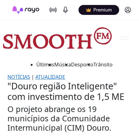
On Air
Podcasts
Log in
Premium
Últimas
Música
Desporto
Trânsito
NOTÍCIAS
|
ATUALIDADE
"Douro região Inteligente"
com investimento de 1,5 ME
O projeto abrange os 19
municípios da Comunidade
Intermunicipal (CIM) Douro.