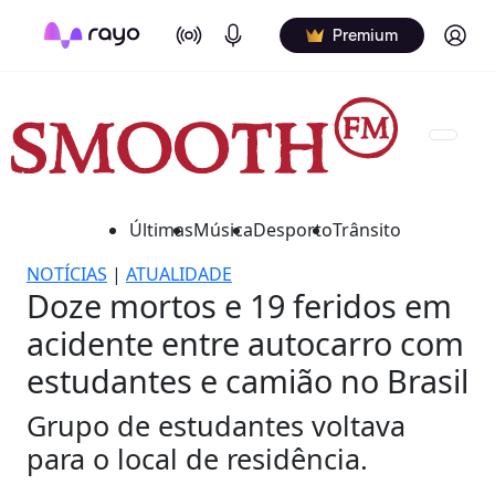
On Air
Podcasts
Log in
Premium
Últimas
Música
Desporto
Trânsito
NOTÍCIAS
|
ATUALIDADE
Doze mortos e 19 feridos em
acidente entre autocarro com
estudantes e camião no Brasil
Grupo de estudantes voltava
para o local de residência.