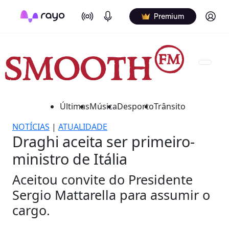
On Air
Podcasts
Log in
Premium
Últimas
Música
Desporto
Trânsito
NOTÍCIAS
|
ATUALIDADE
Draghi aceita ser primeiro-
ministro de Itália
Aceitou convite do Presidente
Sergio Mattarella para assumir o
cargo.