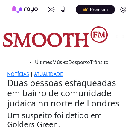
On Air
Podcasts
Log in
Premium
Últimas
Música
Desporto
Trânsito
NOTÍCIAS
|
ATUALIDADE
Duas pessoas esfaqueadas
em bairro de comunidade
judaica no norte de Londres
Um suspeito foi detido em
Golders Green.