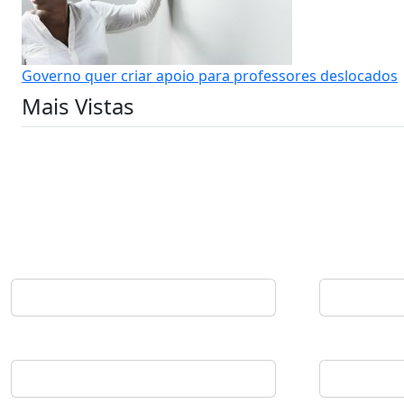
Governo quer criar apoio para professores deslocados
Mais Vistas