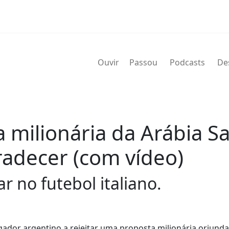
Ouvir
Passou
Podcasts
De
a milionária da Arábia S
adecer (com vídeo)
r no futebol italiano.
jogador argentino a rejeitar uma proposta milionária oriund