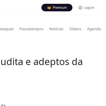
Premium
Log in
staques
Passatempos
Notícias
Vídeos
Agenda
audita e adeptos da
a da