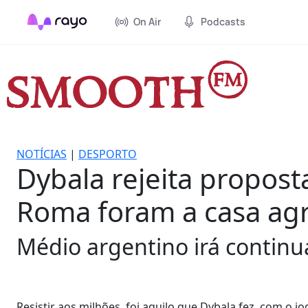
On Air
Podcasts
NOTÍCIAS
|
DESPORTO
Dybala rejeita propost
Roma foram a casa agr
Médio argentino irá continua
Resistir aos milhões, foi aquilo que Dybala fez, com o 