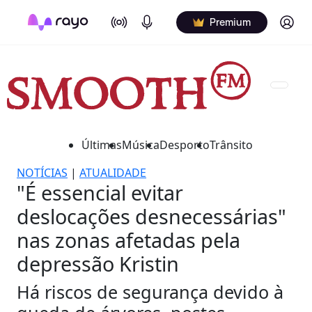
On Air
Podcasts
Log in
Premium
Últimas
Música
Desporto
Trânsito
NOTÍCIAS
|
ATUALIDADE
"É essencial evitar
deslocações desnecessárias"
nas zonas afetadas pela
depressão Kristin
Há riscos de segurança devido à