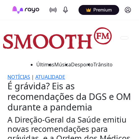
On Air
Podcasts
Log in
Premium
Últimas
Música
Desporto
Trânsito
NOTÍCIAS
|
ATUALIDADE
É grávida? Eis as
recomendações da DGS e OM
durante a pandemia
A Direção-Geral da Saúde emitiu
novas recomendações para
grávidas, e a Ordem dos Médicos