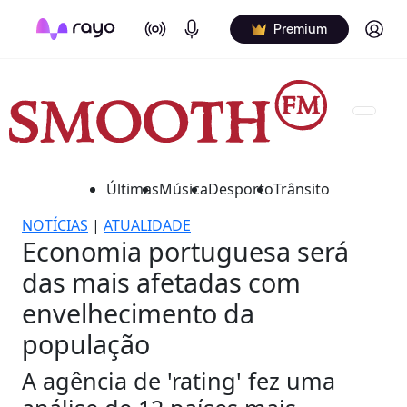
On Air
Podcasts
Log in
Premium
Últimas
Música
Desporto
Trânsito
NOTÍCIAS
|
ATUALIDADE
Economia portuguesa será
das mais afetadas com
envelhecimento da
população
A agência de 'rating' fez uma