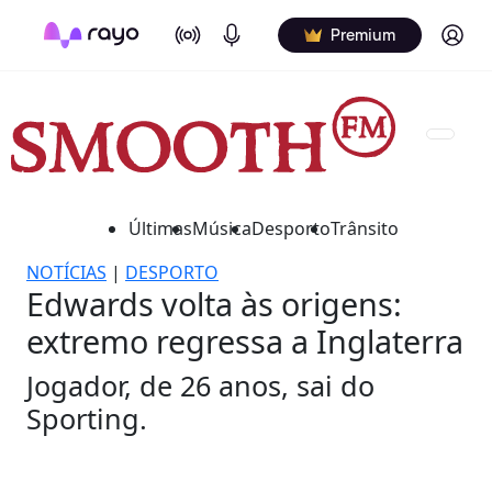
On Air
Podcasts
Log in
Premium
Últimas
Música
Desporto
Trânsito
NOTÍCIAS
|
DESPORTO
Edwards volta às origens:
extremo regressa a Inglaterra
Jogador, de 26 anos, sai do
Sporting.