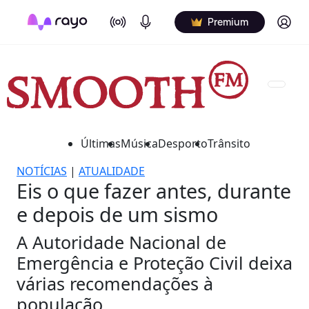
On Air
Podcasts
Log in
Premium
Últimas
Música
Desporto
Trânsito
NOTÍCIAS
|
ATUALIDADE
Eis o que fazer antes, durante
e depois de um sismo
A Autoridade Nacional de
Emergência e Proteção Civil deixa
várias recomendações à
população.