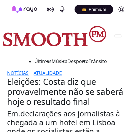
On Air
Podcasts
Log in
Premium
Últimas
Música
Desporto
Trânsito
NOTÍCIAS
|
ATUALIDADE
Eleições: Costa diz que
provavelmente não se saberá
hoje o resultado final
Em.declarações aos jornalistas à
chegada a um hotel em Lisboa
onde os socialistas estão a