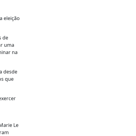
a eleição
s de
ar uma
minar na
ta desde
os que
exercer
Marie Le
oram