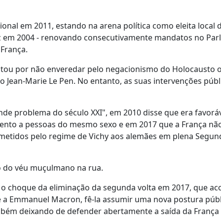
ional em 2011, estando na arena política como eleita local 
vez em 2004 - renovando consecutivamente mandatos no Pa
 França.
optou por não enveredar pelo negacionismo do Holocausto 
 Jean-Marie Le Pen. No entanto, as suas intervenções públ
ande problema do século XXI", em 2010 disse que era favoráv
mento a pessoas do mesmo sexo e em 2017 que a França nã
remetidos pelo regime de Vichy aos alemães em plena Segun
ão do véu muçulmano na rua.
n e o choque da eliminação da segunda volta em 2017, que a
 a Emmanuel Macron, fê-la assumir uma nova postura públ
bém deixando de defender abertamente a saída da França