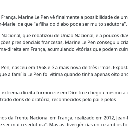
França, Marine Le Pen vê finalmente a possibilidade de um
-Marie, de que "a filha do diabo pode ser muito sedutora".
 Nacional, que rebatizou de União Nacional, e a poucos dia
ões presidenciais francesas, Marine Le Pen conseguiu cri
rema-direita em França, acumulando vitórias que podem cul
Pen, nasceu em 1968 e é a mais nova de três irmãs. Expos
que a família Le Pen foi vítima quando tinha apenas oito an
 da extrema-direita formou-se em Direito e chegou mesmo a 
rado dons de oratória, reconhecidos pelo pai e pelos
os da Frente Nacional em França, realizado em 2012, Jean-
de ser muito sedutora". Mas as divergências entre ambos f