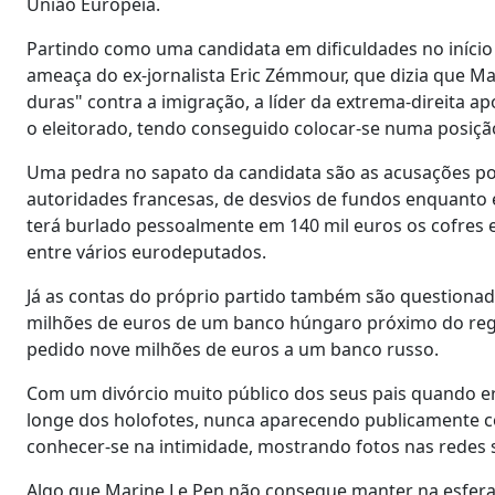
União Europeia.
Partindo como uma candidata em dificuldades no início
ameaça do ex-jornalista Eric Zémmour, que dizia que M
duras" contra a imigração, a líder da extrema-direita a
o eleitorado, tendo conseguido colocar-se numa posição
Uma pedra no sapato da candidata são as acusações por
autoridades francesas, de desvios de fundos enquanto
terá burlado pessoalmente em 140 mil euros os cofres e
entre vários eurodeputados.
Já as contas do próprio partido também são questionad
milhões de euros de um banco húngaro próximo do regim
pedido nove milhões de euros a um banco russo.
Com um divórcio muito público dos seus pais quando er
longe dos holofotes, nunca aparecendo publicamente com
conhecer-se na intimidade, mostrando fotos nas redes s
Algo que Marine Le Pen não consegue manter na esfera p