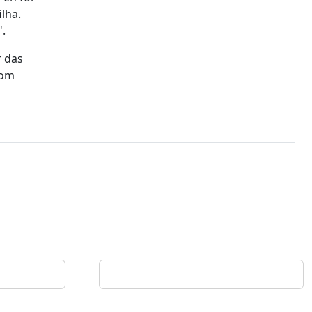
lha.
".
r das
com