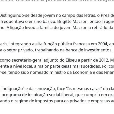
istinguindo-se desde jovem no campo das letras, o Presid
frequentava o ensino básico. Brigitte Macron, então Trogn
o. A ligação levou a família do jovem Macron a retirá-lo da
is, integrando a alta função pública francesa em 2004, ap
a o setor privado, trabalhando na banca de investimentos.
omo secretário-geral adjunto do Eliseu a partir de 2012, M
ente a nível local, a maior parte delas mal sucedidas. Foi co
r-se, tendo sido nomeado ministro da Economia e das Fina
 indignação” e da renovação, face “às mesmas caras” da cl
m programa de inspiração social-liberal, que cumpriu em g
cando o regime de impostos para os privados e empresas a