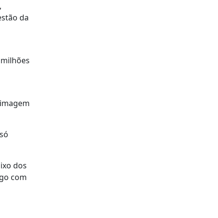
,
estão da
 milhões
a imagem
 só
aixo dos
ngo com