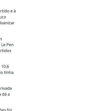
rtido e à
ouco
lvanizar
as
 Le Pen
rtidos
 10,6
o tinha
privada
a dá a
Pen foi