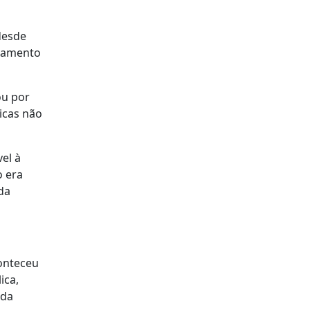
desde
rlamento
ou por
icas não
el à
o era
da
conteceu
ica,
 da