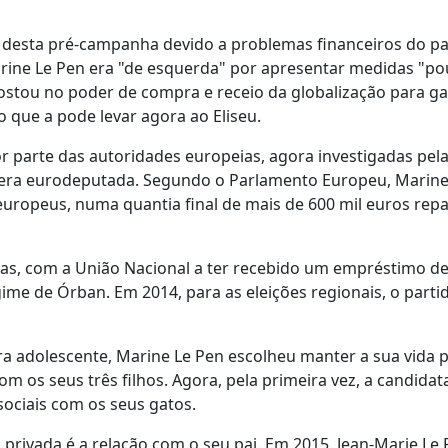
 desta pré-campanha devido a problemas financeiros do pa
arine Le Pen era "de esquerda" por apresentar medidas "p
postou no poder de compra e receio da globalização para ga
 que a pode levar agora ao Eliseu.
 parte das autoridades europeias, agora investigadas pel
 era eurodeputada. Segundo o Parlamento Europeu, Marine
uropeus, numa quantia final de mais de 600 mil euros repa
as, com a União Nacional a ter recebido um empréstimo de
e de Órban. Em 2014, para as eleições regionais, o partid
a adolescente, Marine Le Pen escolheu manter a sua vida 
 os seus três filhos. Agora, pela primeira vez, a candidat
ociais com os seus gatos.
rivada é a relação com o seu pai. Em 2015, Jean-Marie Le 