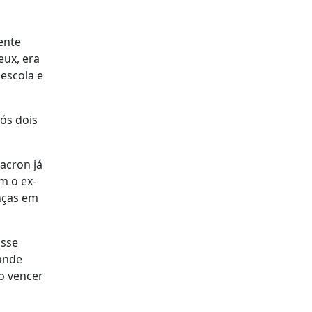
ente
eux, era
 escola e
ós dois
acron já
m o ex-
nças em
asse
rande
o vencer