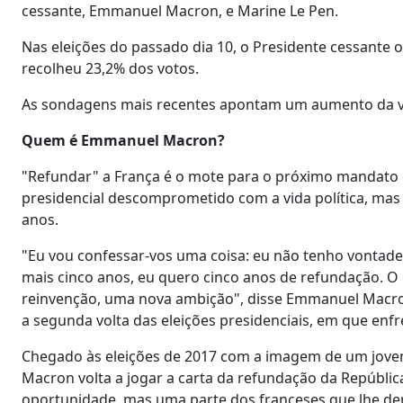
cessante, Emmanuel Macron, e Marine Le Pen.
Nas eleições do passado dia 10, o Presidente cessante 
recolheu 23,2% dos votos.
As sondagens mais recentes apontam um aumento da 
Quem é Emmanuel Macron?
"Refundar" a França é o mote para o próximo mandat
presidencial descomprometido com a vida política, mas q
anos.
"Eu vou confessar-vos uma coisa: eu não tenho vontad
mais cinco anos, eu quero cinco anos de refundação. O 
reinvenção, uma nova ambição", disse Emmanuel Macron n
a segunda volta das eleições presidenciais, em que enfr
Chegado às eleições de 2017 com a imagem de um jovem
Macron volta a jogar a carta da refundação da Repúblic
oportunidade, mas uma parte dos franceses que lhe d