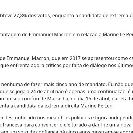
obteve 27,8% dos votos, enquanto a candidata de extrema-di
vantagem de Emmanuel Macron em relação a Marine Le Pe
o de Emmanuel Macron, que em 2017 se apresentou como c
ue enfrenta agora críticas por falta de diálogo nos último
e nenhuma de fazer mais cinco ano de mandato. Eu não que
que se joga a 24 de abril não é apenas uma continuação, é
o seu comício de Marselha, no dia 16 de abril, na reta fi
enta a candidata da extrema-direita Marine Pe Len.
 desconhecido nos meandros políticos e figura independe
a francesa para convencer o eleitorado a dar-lhe uma nova
eram um voto de confiança há cinco anos mostram-se agor