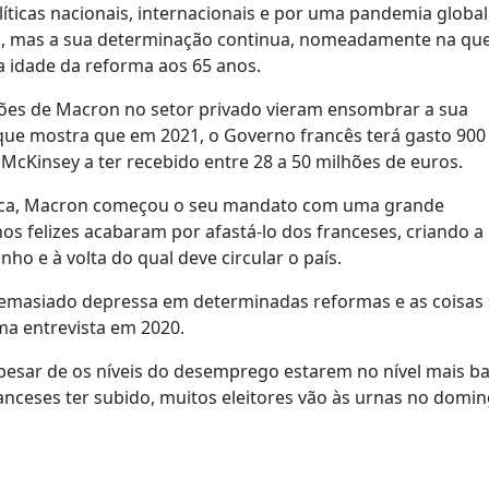
íticas nacionais, internacionais e por uma pandemia global
eias, mas a sua determinação continua, nomeadamente na qu
 idade da reforma aos 65 anos.
gações de Macron no setor privado vieram ensombrar a sua
que mostra que em 2021, o Governo francês terá gasto 900
cKinsey a ter recebido entre 28 a 50 milhões de euros.
blica, Macron começou o seu mandato com uma grande
os felizes acabaram por afastá-lo dos franceses, criando 
nho e à volta do qual deve circular o país.
r demasiado depressa em determinadas reformas e as coisas
a entrevista em 2020.
apesar de os níveis do desemprego estarem no nível mais b
anceses ter subido, muitos eleitores vão às urnas no domi