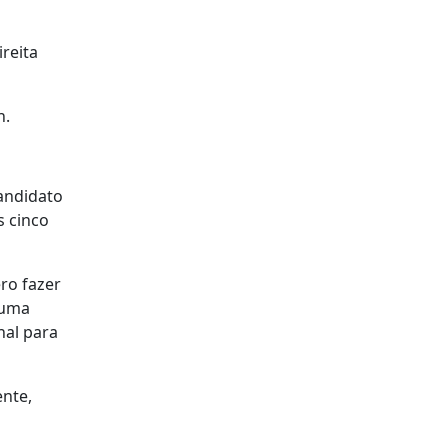
reita
n.
andidato
s cinco
ro fazer
 uma
nal para
nte,
a