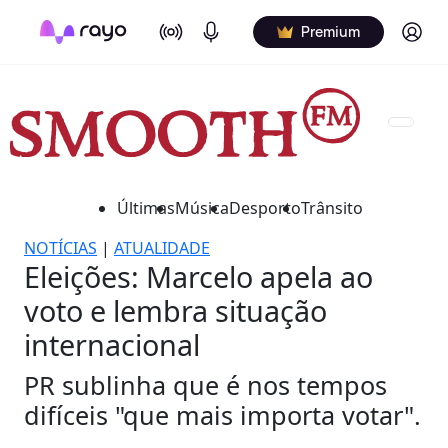
On Air
Podcasts
Log in
Premium
Últimas
Música
Desporto
Trânsito
NOTÍCIAS
|
ATUALIDADE
Eleições: Marcelo apela ao
voto e lembra situação
internacional
PR sublinha que é nos tempos
difíceis "que mais importa votar".