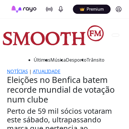
On Air
Podcasts
Log in
Premium
Últimas
Música
Desporto
Trânsito
NOTÍCIAS
|
ATUALIDADE
Eleições no Benfica batem
recorde mundial de votação
num clube
Perto de 59 mil sócios votaram
este sábado, ultrapassando
marca que pertencia ao