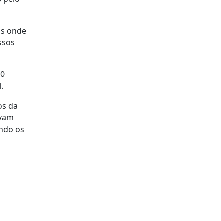
os onde
ssos
00
.
os da
avam
endo os