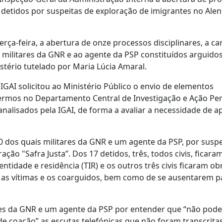
 detidos por suspeitas de exploração de imigrantes no Alen
erça-feira, a abertura de onze processos disciplinares, a ca
z militares da GNR e ao agente da PSP constituídos arguido
stério tutelado por Maria Lúcia Amaral.
IGAI solicitou ao Ministério Público o envio de elementos
termos no Departamento Central de Investigação e Ação Pe
analisados pela IGAI, de forma a avaliar a necessidade de a
0 dos quais militares da GNR e um agente da PSP, por suspe
ção "Safra Justa”. Dos 17 detidos, três, todos civis, ficar
tidade e residência (TIR) e os outros três civis ficaram ob
 as vítimas e os coarguidos, bem como de se ausentarem p
tares da GNR e um agente da PSP por entender que “não pod
e coação” as escutas telefónicas que não foram transcrita