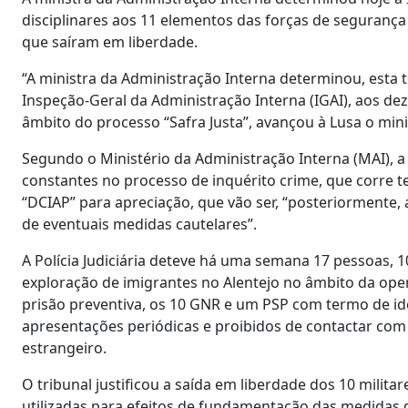
disciplinares aos 11 elementos das forças de segurança
que saíram em liberdade.
“A ministra da Administração Interna determinou, esta t
Inspeção-Geral da Administração Interna (IGAI), aos de
âmbito do processo “Safra Justa”, avançou à Lusa o mini
Segundo o Ministério da Administração Interna (MAI), a 
constantes no processo de inquérito crime, que corre 
“DCIAP” para apreciação, que vão ser, “posteriormente, 
de eventuais medidas cautelares”.
A Polícia Judiciária deteve há uma semana 17 pessoas, 1
exploração de imigrantes no Alentejo no âmbito da opera
prisão preventiva, os 10 GNR e um PSP com termo de iden
apresentações periódicas e proibidos de contactar com
estrangeiro.
O tribunal justificou a saída em liberdade dos 10 mili
utilizadas para efeitos de fundamentação das medidas d