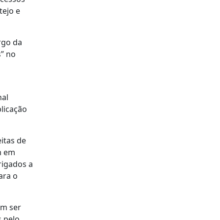
tejo e
rgo da
s” no
nal
plicação
itas de
am em
rigados a
ara o
em ser
s pelo