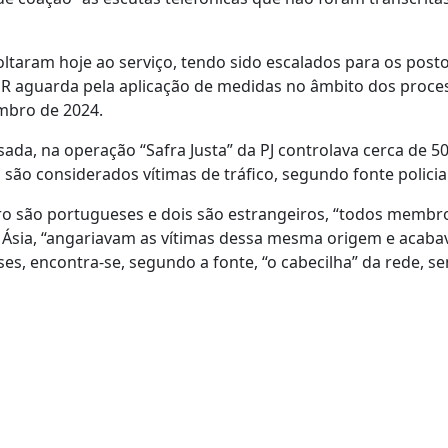
oltaram hoje ao serviço, tendo sido escalados para os post
R aguarda pela aplicação de medidas no âmbito dos proce
embro de 2024.
da, na operação “Safra Justa” da PJ controlava cerca de 5
são considerados vítimas de tráfico, segundo fonte policial
atro são portugueses e dois são estrangeiros, “todos membr
da Ásia, “angariavam as vítimas dessa mesma origem e acab
es, encontra-se, segundo a fonte, “o cabecilha” da rede, s