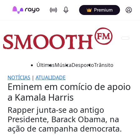
On Air
Podcasts
Log in
Premium
Últimas
Música
Desporto
Trânsito
NOTÍCIAS
|
ATUALIDADE
Eminem em comício de apoio
a Kamala Harris
Rapper junta-se ao antigo
Presidente, Barack Obama, na
ação de campanha democrata.