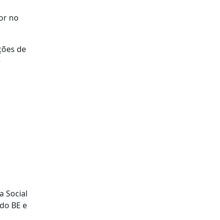
or no
ções de
e
a Social
 do BE e