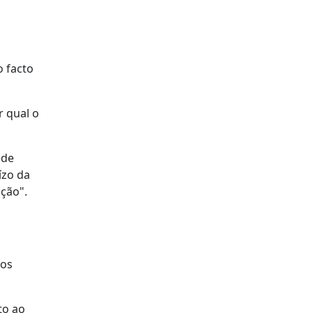
o facto
r qual o
 de
ízo da
ção".
 os
to ao