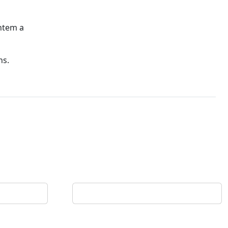
ntem a
ns.