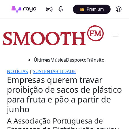
On Air
Podcasts
Log in
Premium
Últimas
Música
Desporto
Trânsito
NOTÍCIAS
|
SUSTENTABILIDADE
Empresas querem travar
proibição de sacos de plástico
para fruta e pão a partir de
junho
A Associação Portuguesa de