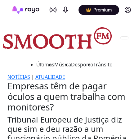
On Air
Podcasts
Log in
Premium
Últimas
Música
Desporto
Trânsito
NOTÍCIAS
|
ATUALIDADE
Empresas têm de pagar
óculos a quem trabalha com
monitores?
Tribunal Europeu de Justiça diz
que sim e deu razão a um
funcionário público da Roménia.