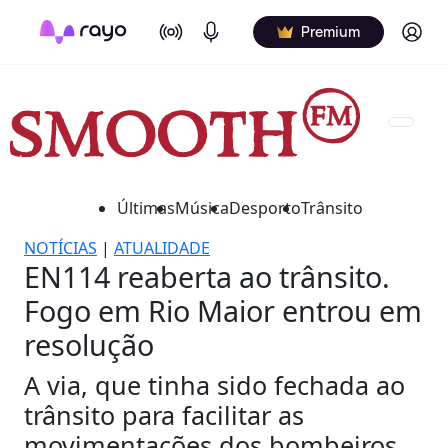
On Air
Podcasts
Log in
Premium
Últimas
Música
Desporto
Trânsito
NOTÍCIAS
|
ATUALIDADE
EN114 reaberta ao trânsito.
Fogo em Rio Maior entrou em
resolução
A via, que tinha sido fechada ao
trânsito para facilitar as
movimentações dos bombeiros,