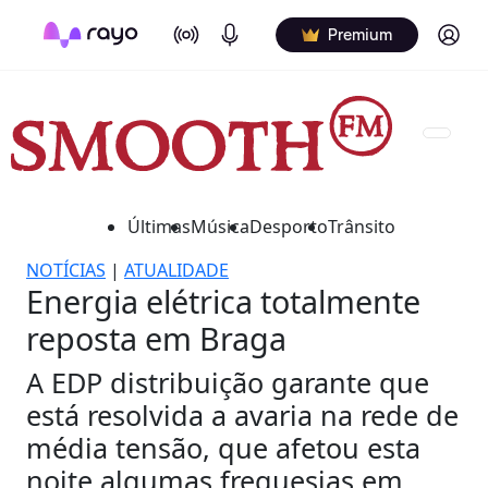
On Air
Podcasts
Log in
Premium
Últimas
Música
Desporto
Trânsito
NOTÍCIAS
|
ATUALIDADE
Energia elétrica totalmente
reposta em Braga
A EDP distribuição garante que
está resolvida a avaria na rede de
média tensão, que afetou esta
noite algumas freguesias em