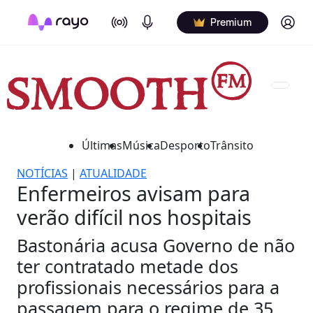
On Air
Podcasts
Log in
Premium
Últimas
Música
Desporto
Trânsito
NOTÍCIAS
|
ATUALIDADE
Enfermeiros avisam para
verão difícil nos hospitais
Bastonária acusa Governo de não
ter contratado metade dos
profissionais necessários para a
passagem para o regime de 35