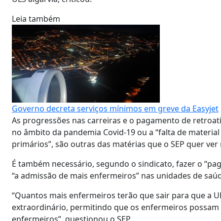
Leia também
Governo decreta serviços mínimos em greve da Easyjet
As progressões nas carreiras e o pagamento de retroati
no âmbito da pandemia Covid-19 ou a “falta de materi
primários”, são outras das matérias que o SEP quer ver 
É também necessário, segundo o sindicato, fazer o “pa
“a admissão de mais enfermeiros” nas unidades de saúd
“Quantos mais enfermeiros terão que sair para que a UL
extraordinário, permitindo que os enfermeiros possam or
enfermeiros”, questionou o SEP.