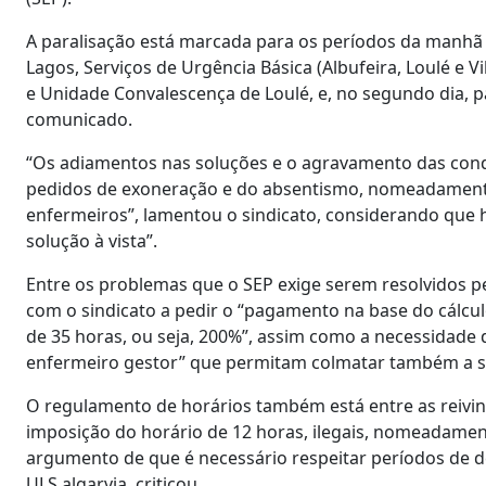
A paralisação está marcada para os períodos da manhã e
Lagos, Serviços de Urgência Básica (Albufeira, Loulé e V
e Unidade Convalescença de Loulé, e, no segundo dia, 
comunicado.
“Os adiamentos nas soluções e o agravamento das cond
pedidos de exoneração e do absentismo, nomeadamente 
enfermeiros”, lamentou o sindicato, considerando que h
solução à vista”.
Entre os problemas que o SEP exige serem resolvidos pe
com o sindicato a pedir o “pagamento na base do cálcul
de 35 horas, ou seja, 200%”, assim como a necessidade 
enfermeiro gestor” que permitam colmatar também a sa
O regulamento de horários também está entre as reivindi
imposição do horário de 12 horas, ilegais, nomeadament
argumento de que é necessário respeitar períodos de d
ULS algarvia, criticou.