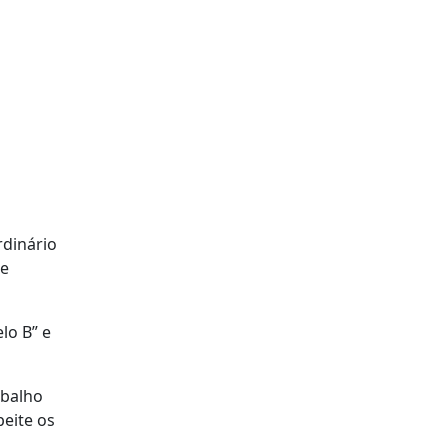
rdinário
de
lo B” e
abalho
peite os