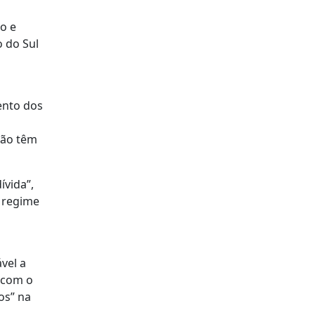
o e
o do Sul
ento dos
não têm
ívida”,
o regime
vel a
, com o
os” na