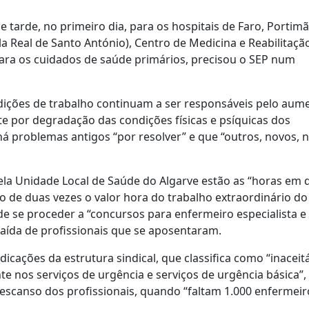
 tarde, no primeiro dia, para os hospitais de Faro, Portimã
ila Real de Santo António), Centro de Medicina e Reabilitaçã
para os cuidados de saúde primários, precisou o SEP num
ições de trabalho continuam a ser responsáveis pelo aum
por degradação das condições físicas e psíquicas dos
á problemas antigos “por resolver” e que “outros, novos, 
la Unidade Local de Saúde do Algarve estão as “horas em d
o de duas vezes o valor hora do trabalho extraordinário d
de se proceder a “concursos para enfermeiro especialista e
ída de profissionais que se aposentaram.
cações da estrutura sindical, que classifica como “inaceitá
e nos serviços de urgência e serviços de urgência básica”
escanso dos profissionais, quando “faltam 1.000 enfermeir