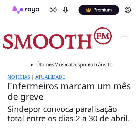
On Air
Podcasts
Log in
Premium
Últimas
Música
Desporto
Trânsito
NOTÍCIAS
|
ATUALIDADE
Enfermeiros marcam um mês
de greve
Sindepor convoca paralisação
total entre os dias 2 a 30 de abril.