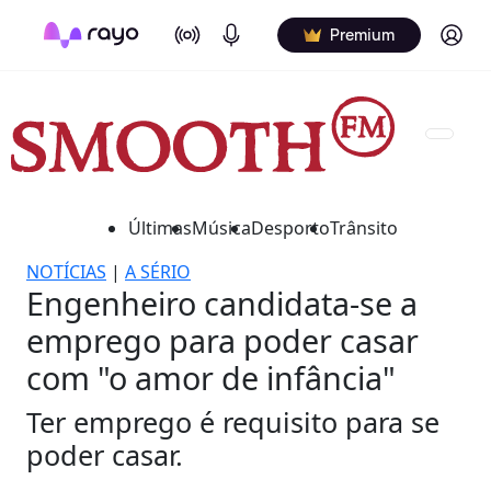
On Air
Podcasts
Log in
Premium
Últimas
Música
Desporto
Trânsito
NOTÍCIAS
|
A SÉRIO
Engenheiro candidata-se a
emprego para poder casar
com "o amor de infância"
Ter emprego é requisito para se
poder casar.