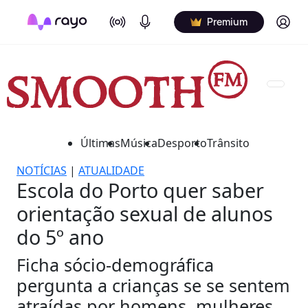
On Air
Podcasts
Log in
Premium
Últimas
Música
Desporto
Trânsito
NOTÍCIAS
|
ATUALIDADE
Escola do Porto quer saber
orientação sexual de alunos
do 5º ano
Ficha sócio-demográfica
pergunta a crianças se se sentem
atraídas por homens, mulheres,