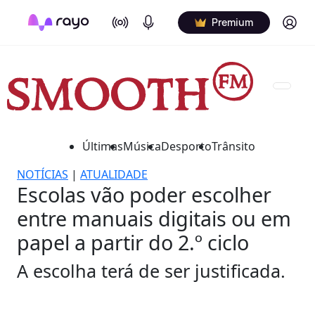
On Air
Podcasts
Log in
Premium
Últimas
Música
Desporto
Trânsito
NOTÍCIAS
|
ATUALIDADE
Escolas vão poder escolher
entre manuais digitais ou em
papel a partir do 2.º ciclo
A escolha terá de ser justificada.